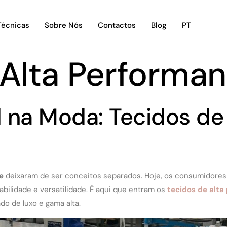
Técnicas
Sobre Nós
Contactos
Blog
PT
 Alta Performa
 na Moda: Tecidos de
e
deixaram de ser conceitos separados. Hoje, os consumidore
ilidade e versatilidade. É aqui que entram os
tecidos de alta
o de luxo e gama alta.