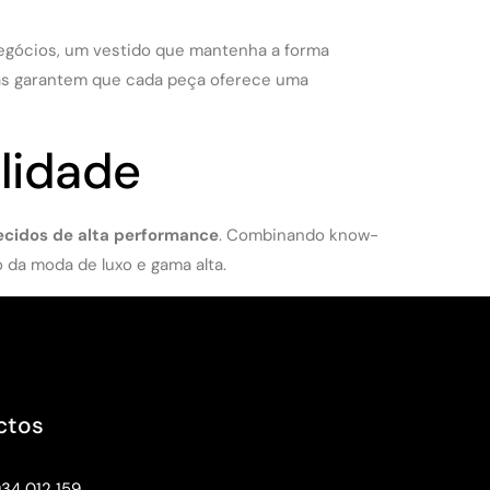
egócios, um vestido que mantenha a forma
as garantem que cada peça oferece uma
lidade
ecidos de alta performance
. Combinando know-
 da moda de luxo e gama alta.
ctos
934 012 159