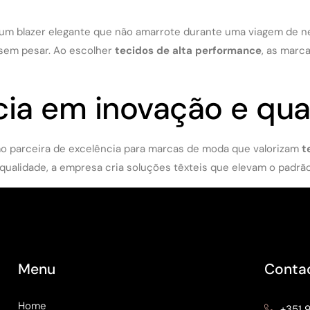
m blazer elegante que não amarrote durante uma viagem de n
 sem pesar. Ao escolher
tecidos de alta performance
, as marc
cia em inovação e qua
 parceira de excelência para marcas de moda que valorizam
t
 qualidade, a empresa cria soluções têxteis que elevam o padrão
Menu
Conta
Home
+351 