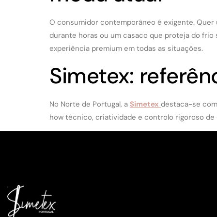
O consumidor contemporâneo é exigente. Quer u
durante horas ou um casaco que proteja do frio
experiência premium em todas as situações.
Simetex: referên
No Norte de Portugal, a
Simetex
destaca-se como
how técnico, criatividade e controlo rigoroso de