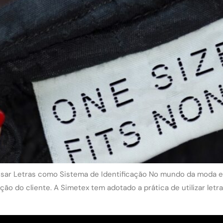
Usar Letras como Sistema de Identificação No mundo da moda e 
ção do cliente. A Simetex tem adotado a prática de utilizar letra