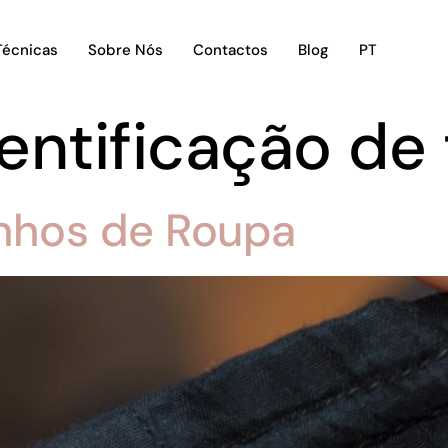
Técnicas
Sobre Nós
Contactos
Blog
PT
dentificação d
anhos de Roupa