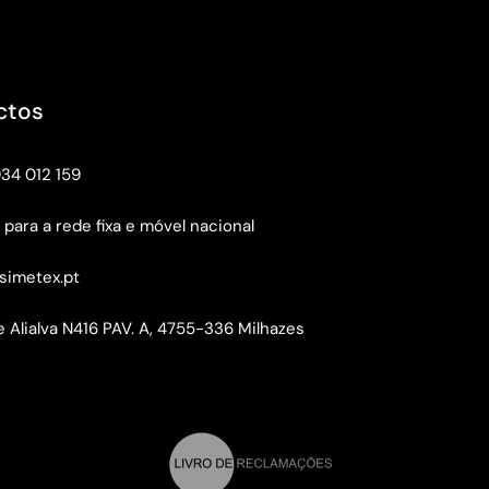
ctos
934 012 159
ara a rede fixa e móvel nacional
simetex.pt
 Alialva N416 PAV. A, 4755-336 Milhazes